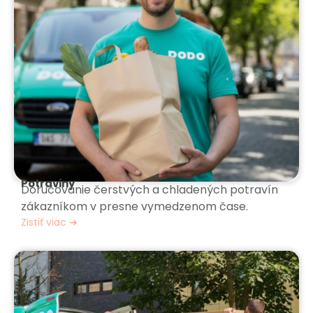
Potraviny
Doručovanie čerstvých a chladených potravín
zákazníkom v presne vymedzenom čase.
Zistiť viac ➔