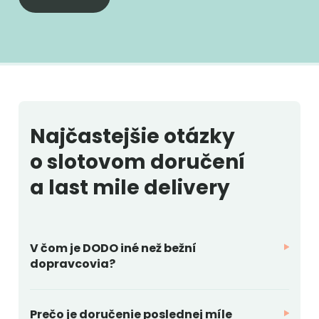
Najčastejšie otázky
o slotovom doručení
a last mile delivery
V čom je DODO iné než bežní
dopravcovia?
Prečo je doručenie poslednej míle