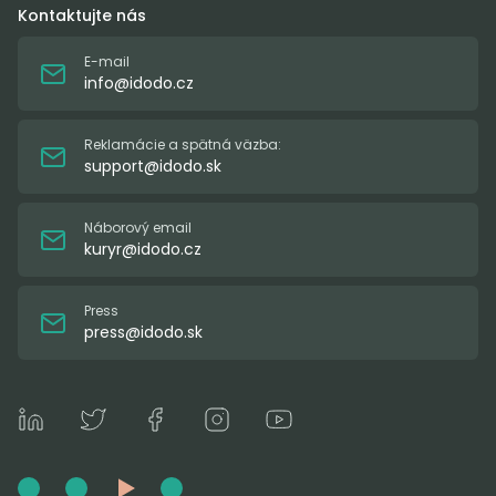
Kontaktujte nás
E-mail
info@idodo.cz
Reklamácie a spätná väzba:
support@idodo.sk
Náborový email
kuryr@idodo.cz
Press
press@idodo.sk