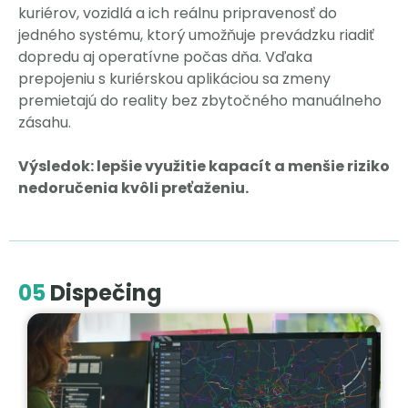
kuriérov, vozidlá a ich reálnu pripravenosť do
jedného systému, ktorý umožňuje prevádzku riadiť
dopredu aj operatívne počas dňa. Vďaka
prepojeniu s kuriérskou aplikáciou sa zmeny
premietajú do reality bez zbytočného manuálneho
zásahu.
Výsledok: lepšie využitie kapacít a menšie riziko
nedoručenia kvôli preťaženiu.
05
Dispečing