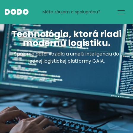
Máte záujem o spoluprácu?
E-commerce
Technológia, ktorá riadi
modernú logistiku.
Potraviny
Spájame dáta, vozidlá a umelú inteligenciu do
jednej logistickej platformy GAIA.
Reštaurácie
DODO Partner
O nás
Blog