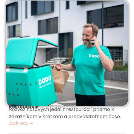
Reštaurácie
Rozvoz hotových jedál z reštaurácií priamo k
zákazníkom v krátkom a predvídateľnom čase.
Zistiť viac ➔