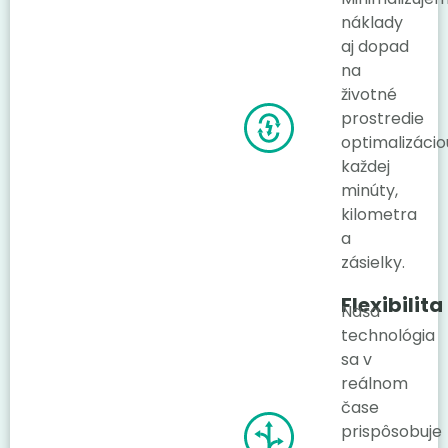
náklady
aj dopad
na
životné
prostredie
optimalizácio
každej
minúty,
kilometra
a
zásielky.
Flexibilita
Naša
technológia
sa v
reálnom
čase
prispôsobuje