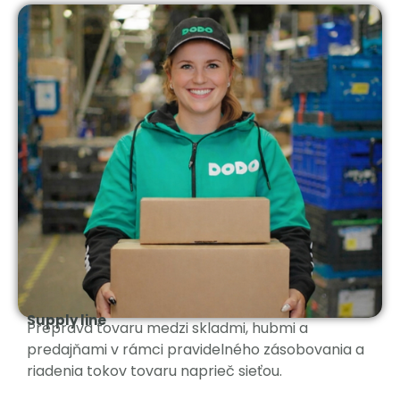
Supply line
Preprava tovaru medzi skladmi, hubmi a
predajňami v rámci pravidelného zásobovania a
riadenia tokov tovaru naprieč sieťou.