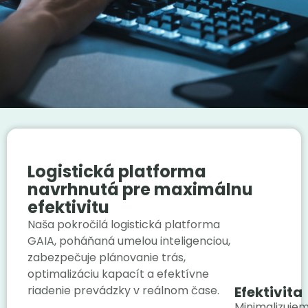
Práca v DODO
idodo.sk
idodo.cz
idodo.bg
idodo.hu
idodo.pl
Logistická platforma
idodo.de
navrhnutá pre maximálnu
idodo.at
efektivitu
idodo.group
Naša pokročilá logistická platforma
GAIA, poháňaná umelou inteligenciou,
zabezpečuje plánovanie trás,
optimalizáciu kapacít a efektívne
riadenie prevádzky v reálnom čase.
Efektivita
Minimalizuje