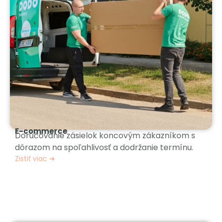
E-commerce
Doručovanie zásielok koncovým zákazníkom s
dôrazom na spoľahlivosť a dodržanie termínu.
Zistiť viac ➔