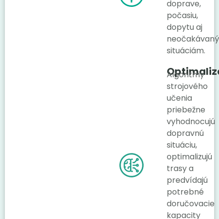
doprave,
počasiu,
dopytu aj
neočakávan
situáciám.
Optimaliz
Algoritmy
strojového
učenia
priebežne
vyhodnocujú
dopravnú
situáciu,
optimalizujú
trasy a
predvídajú
potrebné
doručovacie
kapacity