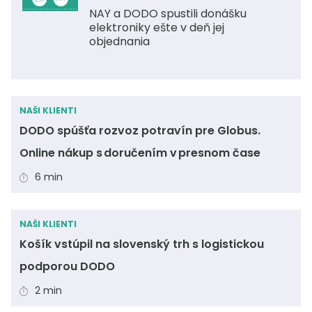
NAY a DODO spustili donášku
Práca v DODO
elektroniky ešte v deň jej
objednania
idodo.sk
idodo.cz
NAŠI KLIENTI
idodo.bg
DODO spúšťa rozvoz potravín pre Globus.
idodo.hu
Online nákup s doručením v presnom čase
idodo.pl
idodo.de
6 min
idodo.at
idodo.group
NAŠI KLIENTI
Košík vstúpil na slovenský trh s logistickou
podporou DODO
2 min