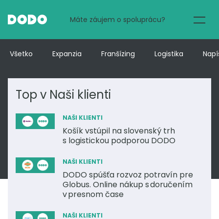
Máte záujem o spoluprácu?
E-commerce
Všetko
Expanzia
Franšízing
Logistika
Napí
Potraviny
Top v Naši klienti
Reštaurácie
NAŠI KLIENTI
Košík vstúpil na slovenský trh
s logistickou podporou DODO
DODO Partner
NAŠI KLIENTI
O nás
DODO spúšťa rozvoz potravín pre
Globus. Online nákup s doručením
v presnom čase
Blog
NAŠI KLIENTI