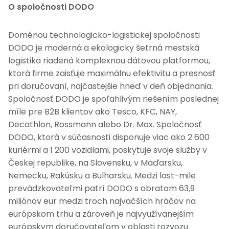
O spoločnosti DODO
Doménou technologicko-logistickej spoločnosti
DODO je moderná a ekologicky šetrná mestská
logistika riadená komplexnou dátovou platformou,
ktorá firme zaisťuje maximálnu efektivitu a presnosť
pri doručovaní, najčastejšie hneď v deň objednania.
Spoločnosť DODO je spoľahlivým riešením poslednej
míle pre B2B klientov ako Tesco, KFC, NAY,
Decathlon, Rossmann alebo Dr. Max. Spoločnosť
DODO, ktorá v súčasnosti disponuje viac ako 2 600
kuriérmi a 1 200 vozidlami, poskytuje svoje služby v
Českej republike, na Slovensku, v Maďarsku,
Nemecku, Rakúsku a Bulharsku. Medzi last-mile
prevádzkovateľmi patrí DODO s obratom 63,9
miliónov eur medzi troch najväčších hráčov na
európskom trhu a zároveň je najvyužívanejším
európskym doručovateľom v oblasti rozvozu