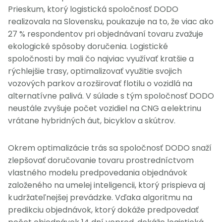
Prieskum, ktorý logistická spoločnosť DODO
realizovala na Slovensku, poukazuje na to, že viac ako
27 % respondentov pri objednávaní tovaru zvažuje
ekologické spôsoby doručenia. Logistické
spoločnosti by mali čo najviac využívať kratšie a
rýchlejšie trasy, optimalizovať využitie svojich
vozových parkov a rozširovať flotilu o vozidlá na
alternatívne palivá. V súlade s tým spoločnosť DODO
neustále zvyšuje počet vozidiel na CNG a elektrinu
vrátane hybridných áut, bicyklov a skútrov.
Okrem optimalizácie trás sa spoločnosť DODO snaží
zlepšovať doručovanie tovaru prostredníctvom
vlastného modelu predpovedania objednávok
založeného na umelej inteligencii, ktorý prispieva aj
k udržateľnejšej prevádzke. Vďaka algoritmu na
predikciu objednávok, ktorý dokáže predpovedať