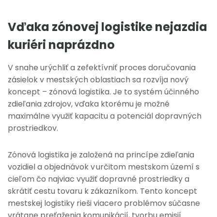
Vďaka zónovej logistike nejazdia
kuriéri naprázdno
V snahe urýchliť a zefektívniť proces doručovania
zásielok v mestských oblastiach sa rozvíja nový
koncept – zónová logistika. Je to systém účinného
zdieľania zdrojov, vďaka ktorému je možné
maximálne využiť kapacitu a potenciál dopravných
prostriedkov.
Zónová logistika je založená na princípe zdieľania
vozidiel a objednávok v určitom mestskom území s
cieľom čo najviac využiť dopravné prostriedky a
skrátiť cestu tovaru k zákazníkom. Tento koncept
mestskej logistiky rieši viacero problémov súčasne
vrátane preťaženia komunikácií, tvorbu emisií