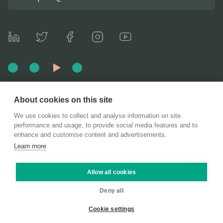
Ocenenia a členstvá
About cookies on this site
We use cookies to collect and analyse information on site
performance and usage, to provide social media features and to
enhance and customise content and advertisements.
Learn more
DoDo Services Slovakia | IČO: 51 885 191 | Bancíkovej
17007/1A, 821 04 Bratislava-Ružinov, Slovensko
Allow all cookies
Copyright © DoDo Group SE 2026. Všetky práva vyhradené.
Deny all
Cookie settings