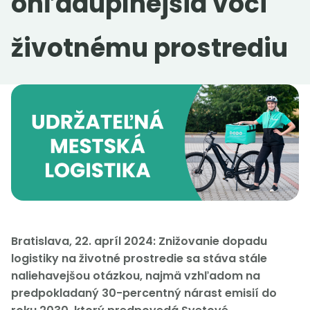
ohľaduplnejšia voči
Práca v DODO
životnému prostrediu
idodo.sk
idodo.cz
idodo.bg
idodo.hu
idodo.pl
idodo.de
idodo.at
idodo.group
Bratislava, 22. apríl 2024: Znižovanie dopadu
logistiky na životné prostredie sa stáva stále
naliehavejšou otázkou, najmä vzhľadom na
predpokladaný 30-percentný nárast emisií do