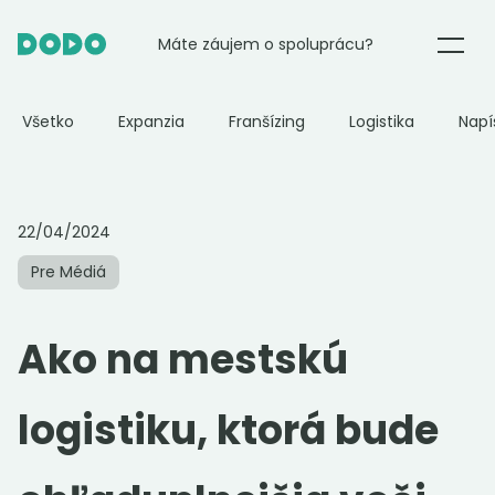
Máte záujem o spoluprácu?
E-commerce
Všetko
Expanzia
Franšízing
Logistika
Napí
Potraviny
22/04/2024
Reštaurácie
Pre Médiá
DODO Partner
Ako na mestskú
O nás
logistiku, ktorá bude
Blog