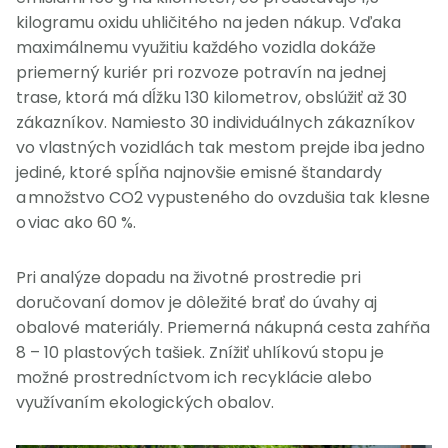
kilogramu oxidu uhličitého na jeden nákup. Vďaka
maximálnemu využitiu každého vozidla dokáže
priemerný kuriér pri rozvoze potravín na jednej
trase, ktorá má dĺžku 130 kilometrov, obslúžiť až 30
zákazníkov. Namiesto 30 individuálnych zákazníkov
vo vlastných vozidlách tak mestom prejde iba jedno
jediné, ktoré spĺňa najnovšie emisné štandardy
a množstvo CO2 vypusteného do ovzdušia tak klesne
o viac ako 60 %.
Pri analýze dopadu na životné prostredie pri
doručovaní domov je dôležité brať do úvahy aj
obalové materiály. Priemerná nákupná cesta zahŕňa
8 – 10 plastových tašiek. Znížiť uhlíkovú stopu je
možné prostredníctvom ich recyklácie alebo
využívaním ekologických obalov.