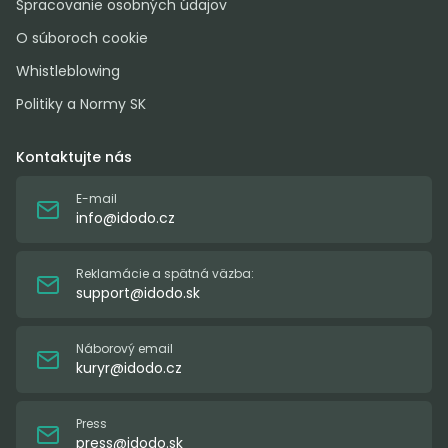
Spracovanie osobných údajov
O súboroch cookie
Whistleblowing
Politiky a Normy SK
Kontaktujte nás
E-mail
info@idodo.cz
Reklamácie a spätná väzba:
support@idodo.sk
Náborový email
kuryr@idodo.cz
Press
press@idodo.sk