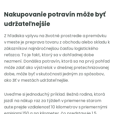
Nakupovanie potravín môže byť
udržateľnejšie
Z hľadiska vplyvu na životné prostredie a premávku
v meste je preprava tovaru z obchodu alebo skladu k
zákazníkovi najnáročnejšou časťou logistického
reťazca. To je fakt, ktorý sa v dohľadnej dobe
nezmení. Donáška potravín, ktorá sa na prvý pohľad
môže zdať ako výstrelok v dnešnej pretechnizovanej
dobe, môže byť v skutočnosti jedným zo spôsobov,
ako žiť v mestách udržateľnejšie.
Uveďme si jednoduchý príklad. Bežná rodina, ktorá
jazdí na nákup raz za týždeň v priemerne starom
aute prejde vzdialenosť 10 kilometrov s priemernými
emisiami 150 g na kilometer, čo predstavuje 1,5