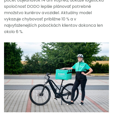
počet objednávok 14 dní vopred, dokáže logistická
spoločnosť DODO lepšie plánovať potrebné
množstvo kuriérov a vozidiel. Aktuálny model
vykazuje chybovosť približne 10 % a v
najvyťaženejších pobočkách klientov dokonca len
okolo 6 %.