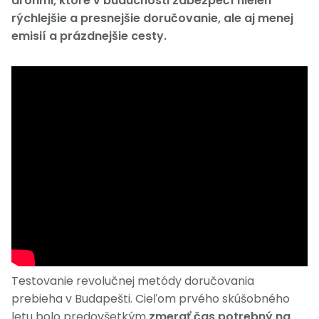
dronmi, ktoré v budúcnosti zabezpečí nielen
rýchlejšie a presnejšie doručovanie, ale aj menej
emisií a prázdnejšie cesty.
Testovanie revolučnej metódy doručovania
prebieha v Budapešti. Cieľom prvého skúšobného
letu bolo predovšetkým
zmerať čas potrebný na