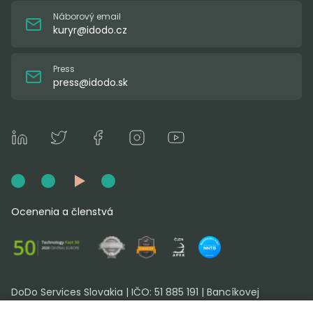
Náborový email
kuryr@idodo.cz
Press
press@idodo.sk
Ocenenia a členstvá
DoDo Services Slovakia | IČO: 51 885 191 | Bancíkovej
17007/1A, 821 04 Bratislava-Ružinov, Slovensko