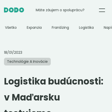
Máte záujem o spoluprácu?
E-commerce
Všetko
Expanzia
Franšízing
Logistika
Napí
Potraviny
18/01/2023
Reštaurácie
Technológie A Inovácie
DODO Partner
Logistika budúcnosti:
O nás
v Maďarsku
Blog