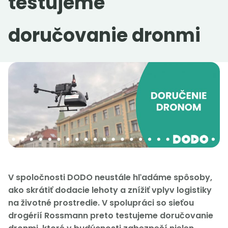
testujeme
Práca v DODO
doručovanie dronmi
idodo.sk
idodo.cz
idodo.bg
idodo.hu
idodo.pl
idodo.de
idodo.at
idodo.group
V spoločnosti DODO neustále hľadáme spôsoby,
ako skrátiť dodacie lehoty a znížiť vplyv logistiky
na životné prostredie. V spolupráci so sieťou
drogérií Rossmann preto testujeme doručovanie