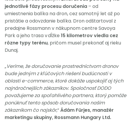
jednotlivé fázy procesu doručenia
– od
umiestnenia balíka na dron, cez samotný let až po
pristátie a odovzdanie balíka. Dron odštartoval z
predajne Rossmann v nákupnom centre Savoya
Park a jeho trasa v dĺžke
15 kilometrov viedla cez
rôzne typy terénu
, pričom musel prekonať aj rieku
Dunaj.
„
Veríme, že doručovanie prostredníctvom dronov
bude jedným z kľúčových riešení budúcnosti v
oblasti e-commerce, ktoré dokáže uspokojiť aj tých
najnáročnejších zákazníkov. Spoločnosť DODO
považujeme za spoľahlivého partnera, ktorý pomôže
ponúknuť tento spôsob doručovania našim
zákazníkom čo najskôr
,“
Ádám Fürjes, manažér
marketingu skupiny, Rossmann Hungary Ltd.