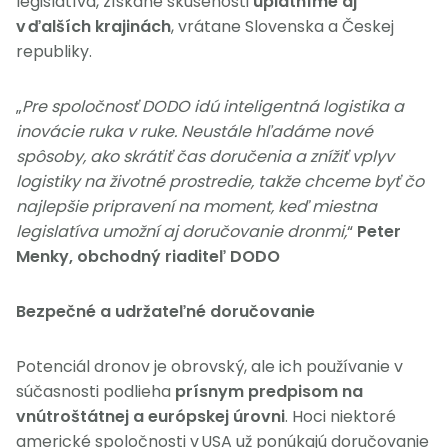
legislatíva, získané skúsenosti
uplatníme aj
v ďalších krajinách
, vrátane Slovenska a Českej
republiky.
„
Pre spoločnosť DODO idú inteligentná logistika a
inovácie ruka v ruke. Neustále hľadáme nové
spôsoby, ako skrátiť čas doručenia a znížiť vplyv
logistiky na životné prostredie, takže chceme byť čo
najlepšie pripravení na moment, keď miestna
legislatíva umožní aj doručovanie dronmi,
“
Peter
Menky, obchodný riaditeľ DODO
Bezpečné a udržateľné doručovanie
Potenciál dronov je obrovský, ale ich používanie v
súčasnosti podlieha
prísnym predpisom na
vnútroštátnej a európskej úrovni
. Hoci niektoré
americké spoločnosti v USA už ponúkajú doručovanie