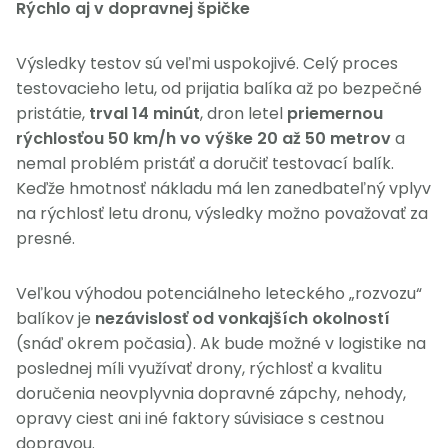
Rýchlo aj v dopravnej špičke
Výsledky testov sú veľmi uspokojivé. Celý proces
testovacieho letu, od prijatia balíka až po bezpečné
pristátie,
trval 14 minút
, dron letel
priemernou
rýchlosťou 50 km/h vo výške 20 až 50 metrov
a
nemal problém pristáť a doručiť testovací balík.
Keďže hmotnosť nákladu má len zanedbateľný vplyv
na rýchlosť letu dronu, výsledky možno považovať za
presné.
Veľkou výhodou potenciálneho leteckého „rozvozu“
balíkov je
nezávislosť od vonkajších okolností
(snáď okrem počasia). Ak bude možné v logistike na
poslednej míli využívať drony, rýchlosť a kvalitu
doručenia neovplyvnia dopravné zápchy, nehody,
opravy ciest ani iné faktory súvisiace s cestnou
dopravou.